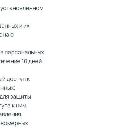
, установленном
анных и их
она о
ов персональных
ечение 10 дней
й доступ к
нных;
 для защиты
упа к ним,
авления,
равомерных