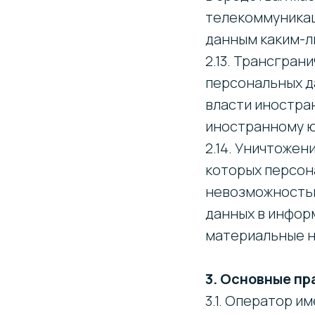
телекоммуникац
данным каким-л
2.13. Трансгран
персональных д
власти иностра
иностранному ю
2.14. Уничтожен
которых персон
невозможность
данных в инфор
материальные н
3. Основные пр
3.1. Оператор и