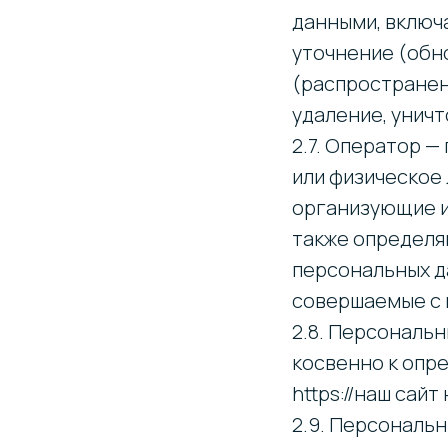
данными, включа
уточнение (обно
(распространени
удаление, унич
2.7. Оператор 
или физическое
организующие и
также определя
персональных д
совершаемые с 
2.8. Персональ
косвенно к опр
https://наш сайт 
2.9. Персональ