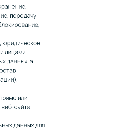
хранение,
ие, передачу
блокирование,
н, юридическое
ми лицами
х данных, а
состав
ации),
прямо или
 веб-сайта
ьных данных для