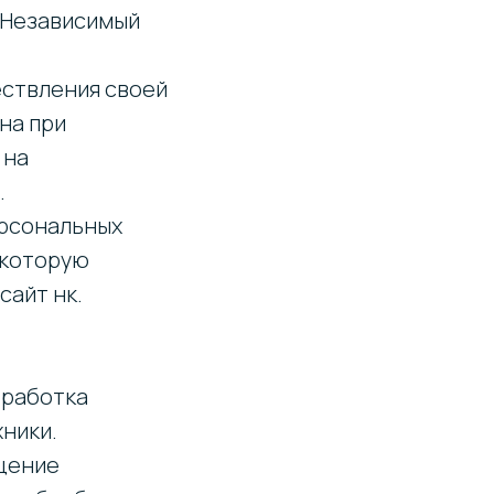
«Независимый
ествления своей
на при
 на
.
ерсональных
 которую
сайт нк.
бработка
ники.
ащение