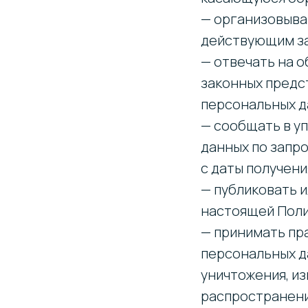
— организовыва
действующим з
— отвечать на о
законных предс
персональных д
— сообщать в у
данных по запр
с даты получени
— публиковать 
настоящей Поли
— принимать пр
персональных д
уничтожения, из
распространени