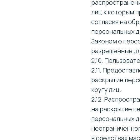
распространени
лиц к которым 
согласия на об
персональных д
Законом о перс
разрешенные дл
2.10. Пользовате
2.11. Предостав
раскрытие перс
кругу лиц.
2.12. Распрост
на раскрытие п
персональных д
неограниченног
в средствах ма