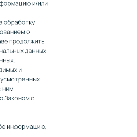
нформацию и/или
а обработку
бованием о
аве продолжить
ональных данных
нных;
димых и
едусмотренных
с ним
о Законом о
ьбе информацию,