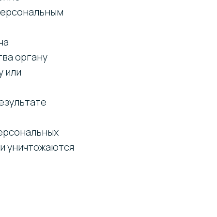
 персональным
ча
тва органу
у или
результате
ерсональных
ли уничтожаются