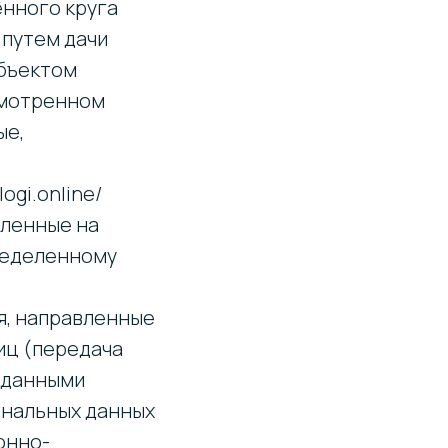
енного круга
 путем дачи
убъектом
смотренном
ые,
ogi.online/
вленные на
ределенному
я, направленные
иц (передача
 данными
ональных данных
онно-