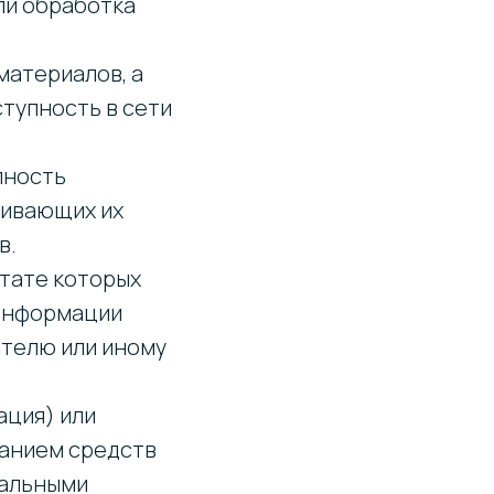
ли обработка
материалов, а
тупность в сети
пность
чивающих их
в.
ьтате которых
 информации
телю или иному
ация) или
ванием средств
нальными