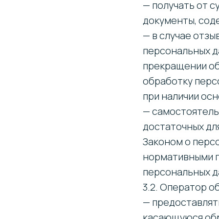
— получать от 
документы, сод
— в случае отз
персональных д
прекращении об
обработку перс
при наличии осн
— самостоятель
достаточных дл
Законом о перс
нормативными п
персональных д
3.2. Оператор о
— предоставлят
касающуюся обр